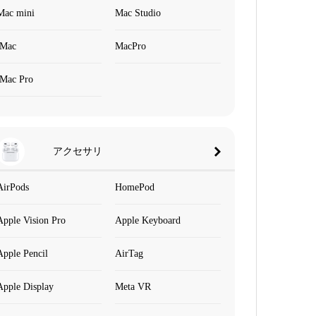
Mac mini
Mac Studio
iMac
MacPro
iMac Pro
アクセサリ
AirPods
HomePod
Apple Vision Pro
Apple Keyboard
Apple Pencil
AirTag
Apple Display
Meta VR