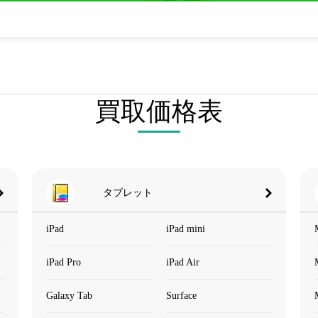
買取価格表
タブレット
iPad
iPad mini
iPad Pro
iPad Air
Galaxy Tab
Surface