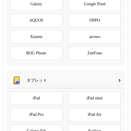
Galaxy
Google Pixel
AQUOS
OPPO
Xiaomi
arrows
ROG Phone
ZenFone
タブレット
iPad
iPad mini
iPad Pro
iPad Air
Galaxy Tab
Surface