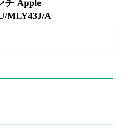
ンチ Apple
U/MLY43J/A