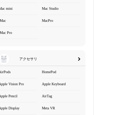
Mac mini
Mac Studio
iMac
MacPro
iMac Pro
アクセサリ
AirPods
HomePod
Apple Vision Pro
Apple Keyboard
Apple Pencil
AirTag
Apple Display
Meta VR