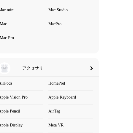
Mac mini
Mac Studio
iMac
MacPro
iMac Pro
アクセサリ
AirPods
HomePod
Apple Vision Pro
Apple Keyboard
Apple Pencil
AirTag
Apple Display
Meta VR