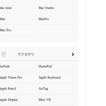
Mac mini
Mac Studio
iMac
MacPro
iMac Pro
アクセサリ
AirPods
HomePod
Apple Vision Pro
Apple Keyboard
Apple Pencil
AirTag
Apple Display
Meta VR