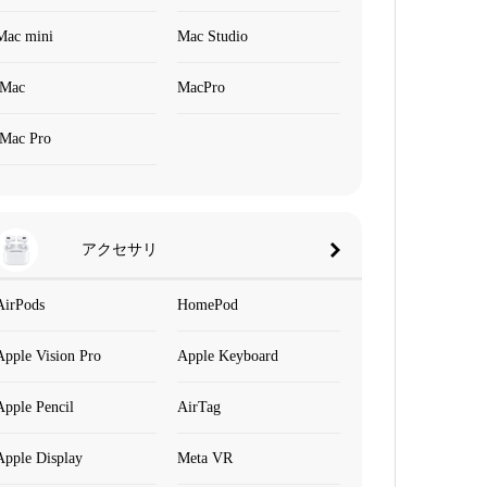
Mac mini
Mac Studio
iMac
MacPro
iMac Pro
アクセサリ
AirPods
HomePod
Apple Vision Pro
Apple Keyboard
Apple Pencil
AirTag
Apple Display
Meta VR