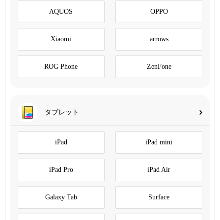
AQUOS
OPPO
Xiaomi
arrows
ROG Phone
ZenFone
タブレット
iPad
iPad mini
iPad Pro
iPad Air
Galaxy Tab
Surface