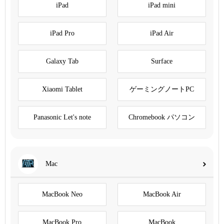
iPad
iPad mini
iPad Pro
iPad Air
Galaxy Tab
Surface
Xiaomi Tablet
ゲーミングノートPC
Panasonic Let's note
Chromebook パソコン
Mac
MacBook Neo
MacBook Air
MacBook Pro
MacBook