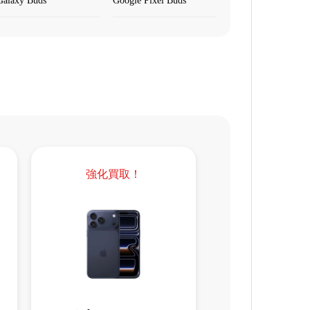
Galaxy Buds
Google Pixel Buds
強化買取！