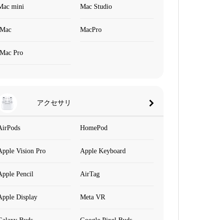
Mac mini
Mac Studio
iMac
MacPro
iMac Pro
アクセサリ
AirPods
HomePod
Apple Vision Pro
Apple Keyboard
Apple Pencil
AirTag
Apple Display
Meta VR