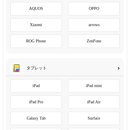
AQUOS
OPPO
Xiaomi
arrows
ROG Phone
ZenFone
タブレット
iPad
iPad mini
iPad Pro
iPad Air
Galaxy Tab
Surface