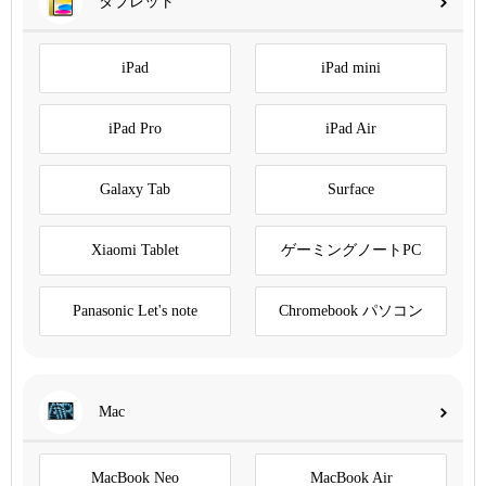
タブレット
iPad
iPad mini
iPad Pro
iPad Air
Galaxy Tab
Surface
Xiaomi Tablet
ゲーミングノートPC
Panasonic Let's note
Chromebook パソコン
Mac
MacBook Neo
MacBook Air