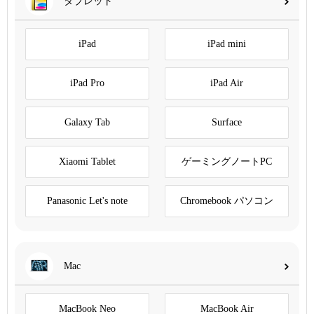
タブレット
iPad
iPad mini
iPad Pro
iPad Air
Galaxy Tab
Surface
Xiaomi Tablet
ゲーミングノートPC
Panasonic Let's note
Chromebook パソコン
Mac
MacBook Neo
MacBook Air