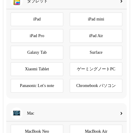
タブレット
iPad
iPad mini
iPad Pro
iPad Air
Galaxy Tab
Surface
Xiaomi Tablet
ゲーミングノートPC
Panasonic Let's note
Chromebook パソコン
Mac
MacBook Neo
MacBook Air