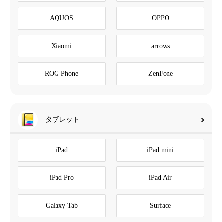
AQUOS
OPPO
Xiaomi
arrows
ROG Phone
ZenFone
タブレット
iPad
iPad mini
iPad Pro
iPad Air
Galaxy Tab
Surface