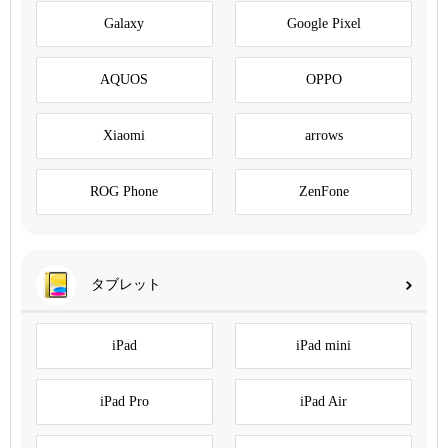
Galaxy
Google Pixel
AQUOS
OPPO
Xiaomi
arrows
ROG Phone
ZenFone
タブレット
iPad
iPad mini
iPad Pro
iPad Air