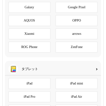
Galaxy
Google Pixel
AQUOS
OPPO
Xiaomi
arrows
ROG Phone
ZenFone
タブレット
iPad
iPad mini
iPad Pro
iPad Air