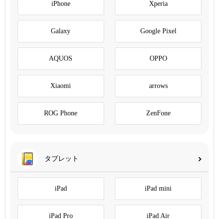
iPhone
Xperia
Galaxy
Google Pixel
AQUOS
OPPO
Xiaomi
arrows
ROG Phone
ZenFone
タブレット
iPad
iPad mini
iPad Pro
iPad Air