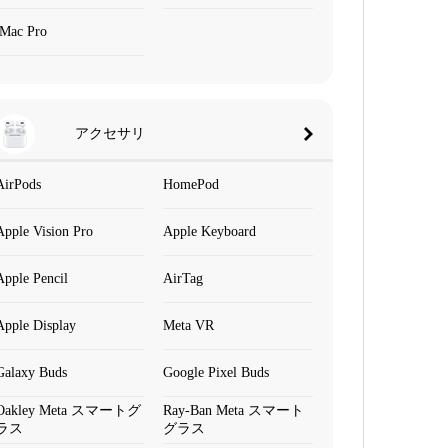
iMac Pro
アクセサリ
AirPods
HomePod
Apple Vision Pro
Apple Keyboard
Apple Pencil
AirTag
Apple Display
Meta VR
Galaxy Buds
Google Pixel Buds
Oakley Meta スマートグ
Ray-Ban Meta スマート
ラス
グラス