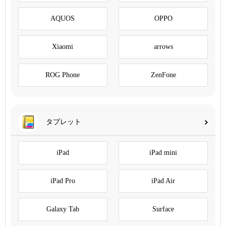
AQUOS
OPPO
Xiaomi
arrows
ROG Phone
ZenFone
タブレット
iPad
iPad mini
iPad Pro
iPad Air
Galaxy Tab
Surface