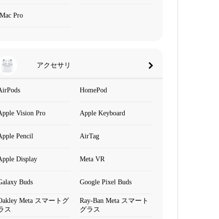
iMac Pro
アクセサリ
AirPods
HomePod
Apple Vision Pro
Apple Keyboard
Apple Pencil
AirTag
Apple Display
Meta VR
Galaxy Buds
Google Pixel Buds
Oakley Meta スマートグ
Ray-Ban Meta スマート
ラス
グラス