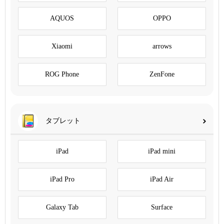
AQUOS
OPPO
Xiaomi
arrows
ROG Phone
ZenFone
タブレット
iPad
iPad mini
iPad Pro
iPad Air
Galaxy Tab
Surface