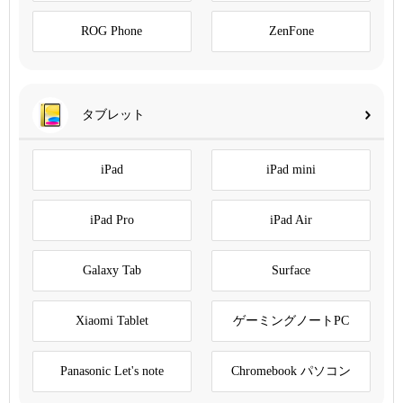
ROG Phone
ZenFone
タブレット
iPad
iPad mini
iPad Pro
iPad Air
Galaxy Tab
Surface
Xiaomi Tablet
ゲーミングノートPC
Panasonic Let's note
Chromebook パソコン