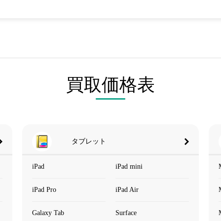
買取価格表
タブレット
iPad
iPad mini
iPad Pro
iPad Air
Galaxy Tab
Surface