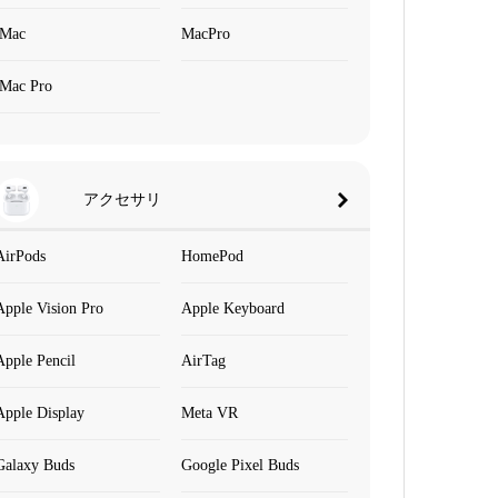
iMac
MacPro
iMac Pro
アクセサリ
AirPods
HomePod
Apple Vision Pro
Apple Keyboard
Apple Pencil
AirTag
Apple Display
Meta VR
Galaxy Buds
Google Pixel Buds