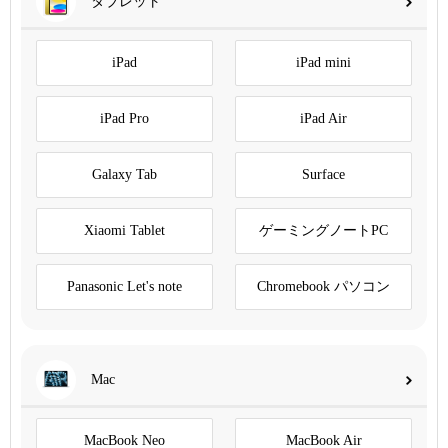
タブレット
iPad
iPad mini
iPad Pro
iPad Air
Galaxy Tab
Surface
Xiaomi Tablet
ゲーミングノートPC
Panasonic Let's note
Chromebook パソコン
Mac
MacBook Neo
MacBook Air