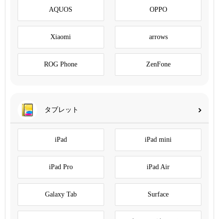
AQUOS
OPPO
Xiaomi
arrows
ROG Phone
ZenFone
タブレット
iPad
iPad mini
iPad Pro
iPad Air
Galaxy Tab
Surface