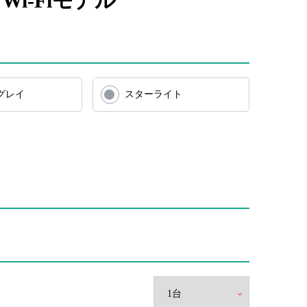
代 Wi-Fiモデル
グレイ
スターライト