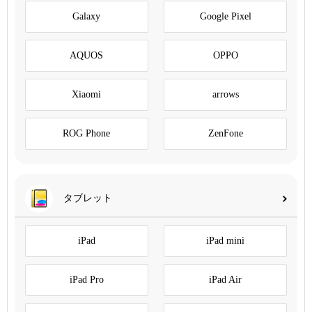
Galaxy
Google Pixel
AQUOS
OPPO
Xiaomi
arrows
ROG Phone
ZenFone
タブレット
iPad
iPad mini
iPad Pro
iPad Air