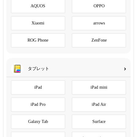
AQUOS
OPPO
Xiaomi
arrows
ROG Phone
ZenFone
タブレット
iPad
iPad mini
iPad Pro
iPad Air
Galaxy Tab
Surface