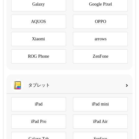
Galaxy
Google Pixel
AQUOS
OPPO
Xiaomi
arrows
ROG Phone
ZenFone
タブレット
iPad
iPad mini
iPad Pro
iPad Air
Galaxy Tab
Surface