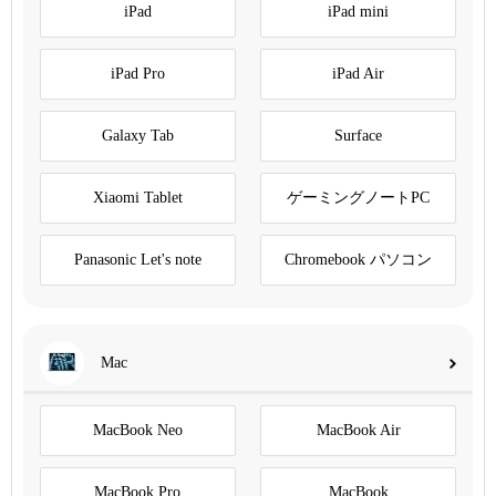
iPad
iPad mini
iPad Pro
iPad Air
Galaxy Tab
Surface
Xiaomi Tablet
ゲーミングノートPC
Panasonic Let's note
Chromebook パソコン
Mac
MacBook Neo
MacBook Air
MacBook Pro
MacBook