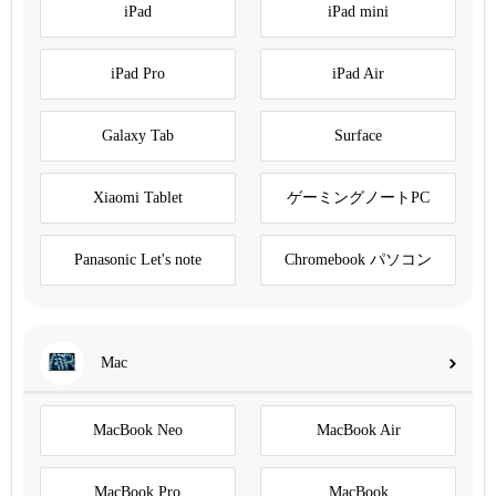
iPad
iPad mini
iPad Pro
iPad Air
Galaxy Tab
Surface
Xiaomi Tablet
ゲーミングノートPC
Panasonic Let's note
Chromebook パソコン
Mac
MacBook Neo
MacBook Air
MacBook Pro
MacBook