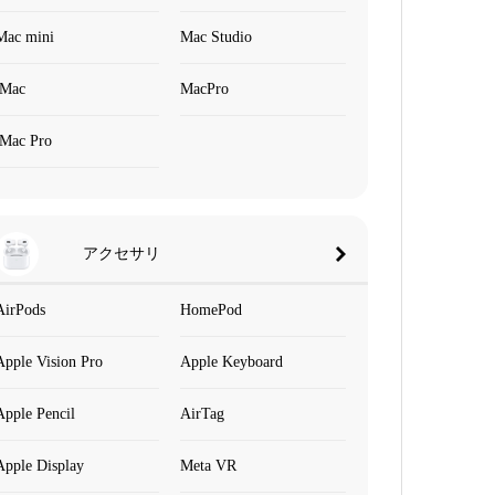
Mac mini
Mac Studio
iMac
MacPro
iMac Pro
アクセサリ
AirPods
HomePod
Apple Vision Pro
Apple Keyboard
Apple Pencil
AirTag
Apple Display
Meta VR