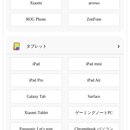
Xiaomi
arrows
ROG Phone
ZenFone
タブレット
iPad
iPad mini
iPad Pro
iPad Air
Galaxy Tab
Surface
Xiaomi Tablet
ゲーミングノートPC
Panasonic Let's note
Chromebook パソコン