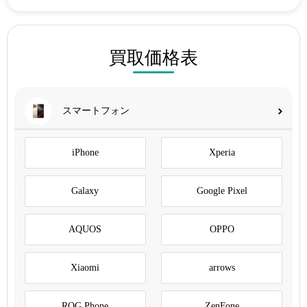
買取価格表
スマートフォン
iPhone
Xperia
Galaxy
Google Pixel
AQUOS
OPPO
Xiaomi
arrows
ROG Phone
ZenFone