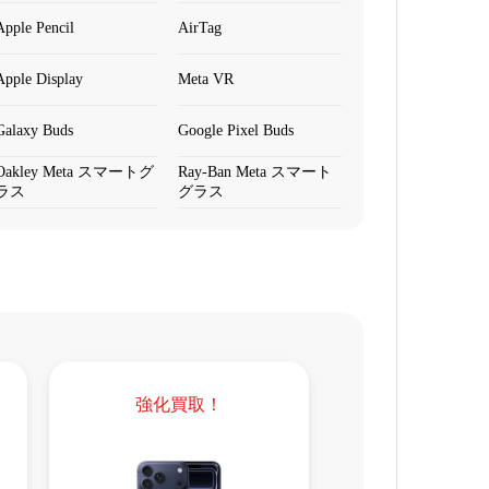
Apple Pencil
AirTag
Apple Display
Meta VR
Galaxy Buds
Google Pixel Buds
Oakley Meta スマートグ
Ray-Ban Meta スマート
ラス
グラス
強化買取！