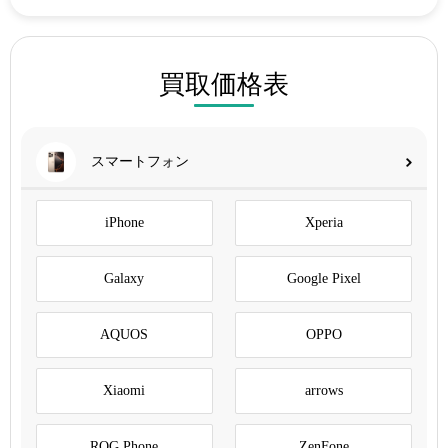
買取価格表
スマートフォン
iPhone
Xperia
Galaxy
Google Pixel
AQUOS
OPPO
Xiaomi
arrows
ROG Phone
ZenFone