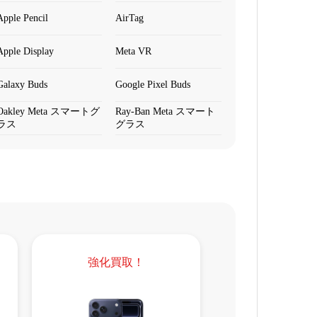
Apple Pencil
AirTag
Apple Display
Meta VR
Galaxy Buds
Google Pixel Buds
Oakley Meta スマートグ
Ray-Ban Meta スマート
ラス
グラス
強化買取！