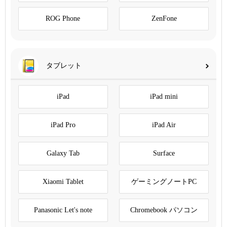
ROG Phone
ZenFone
タブレット
iPad
iPad mini
iPad Pro
iPad Air
Galaxy Tab
Surface
Xiaomi Tablet
ゲーミングノートPC
Panasonic Let's note
Chromebook パソコン