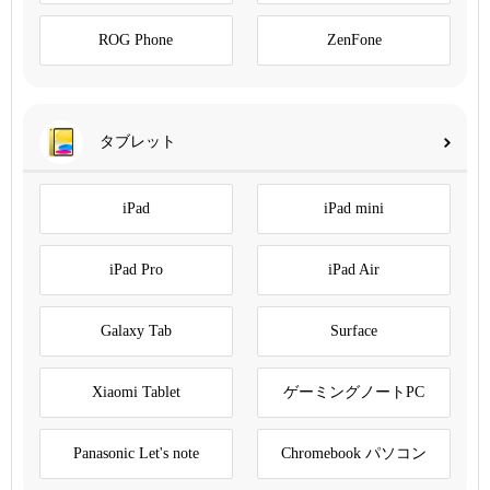
ROG Phone
ZenFone
タブレット
iPad
iPad mini
iPad Pro
iPad Air
Galaxy Tab
Surface
Xiaomi Tablet
ゲーミングノートPC
Panasonic Let's note
Chromebook パソコン