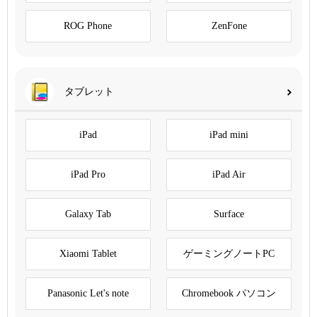
ROG Phone
ZenFone
タブレット
iPad
iPad mini
iPad Pro
iPad Air
Galaxy Tab
Surface
Xiaomi Tablet
ゲーミングノートPC
Panasonic Let's note
Chromebook パソコン