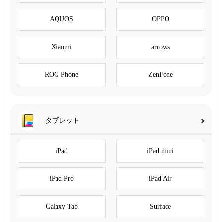
AQUOS
OPPO
Xiaomi
arrows
ROG Phone
ZenFone
タブレット
iPad
iPad mini
iPad Pro
iPad Air
Galaxy Tab
Surface