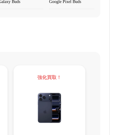
Galaxy Buds
Google Pixel Buds
強化買取！