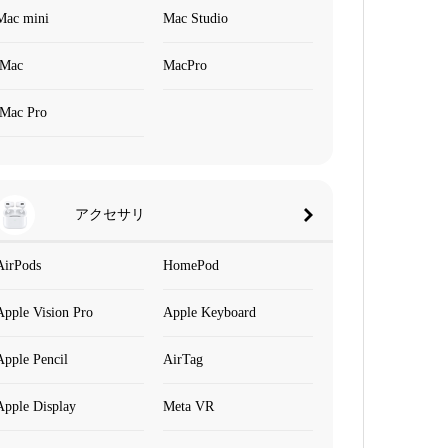
Mac mini
Mac Studio
iMac
MacPro
iMac Pro
アクセサリ
AirPods
HomePod
Apple Vision Pro
Apple Keyboard
Apple Pencil
AirTag
Apple Display
Meta VR