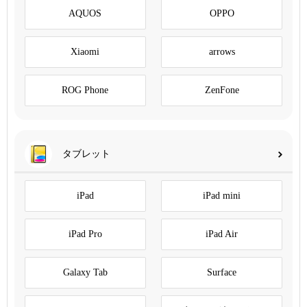
AQUOS
OPPO
Xiaomi
arrows
ROG Phone
ZenFone
タブレット
iPad
iPad mini
iPad Pro
iPad Air
Galaxy Tab
Surface