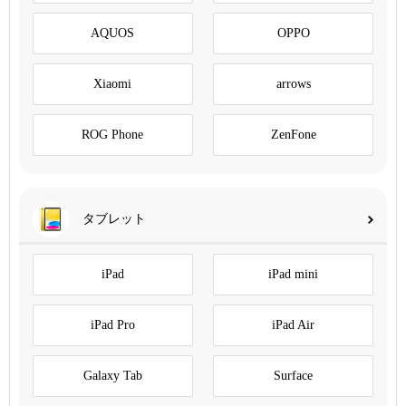
AQUOS
OPPO
Xiaomi
arrows
ROG Phone
ZenFone
タブレット
iPad
iPad mini
iPad Pro
iPad Air
Galaxy Tab
Surface