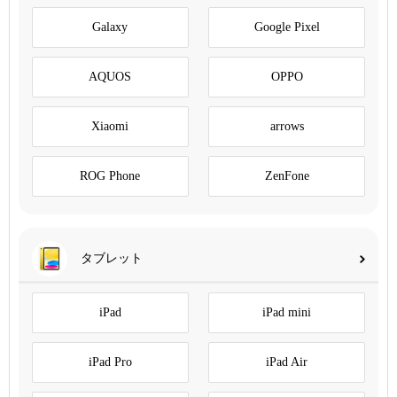
Galaxy
Google Pixel
AQUOS
OPPO
Xiaomi
arrows
ROG Phone
ZenFone
タブレット
iPad
iPad mini
iPad Pro
iPad Air