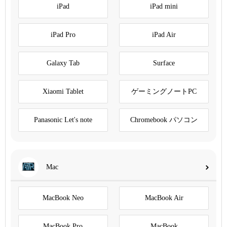
iPad
iPad mini
iPad Pro
iPad Air
Galaxy Tab
Surface
Xiaomi Tablet
ゲーミングノートPC
Panasonic Let's note
Chromebook パソコン
Mac
MacBook Neo
MacBook Air
MacBook Pro
MacBook