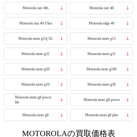
Motorola razr 40s
Motorola razr 40
Motorola razr 40 Ultra
Motorola edge 40
Motorola moto g53j 5G
Motorola moto g13
Motorola moto g32
Motorola moto g31
Motorola moto g50
Motorola moto g100
Motorola moto g10
Motorola moto g30
Motorola moto g8 power
Motorola moto g8 power
lite
Motorola moto g8
Motorola moto g8 plus
MOTOROLAの買取価格表