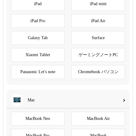
iPad
iPad mini
iPad Pro
iPad Air
Galaxy Tab
Surface
Xiaomi Tablet
ゲーミングノートPC
Panasonic Let's note
Chromebook パソコン
Mac
MacBook Neo
MacBook Air
MacBook Pro
MacBook