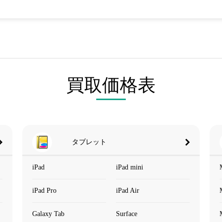
買取価格表
タブレット
iPad
iPad mini
iPad Pro
iPad Air
Galaxy Tab
Surface