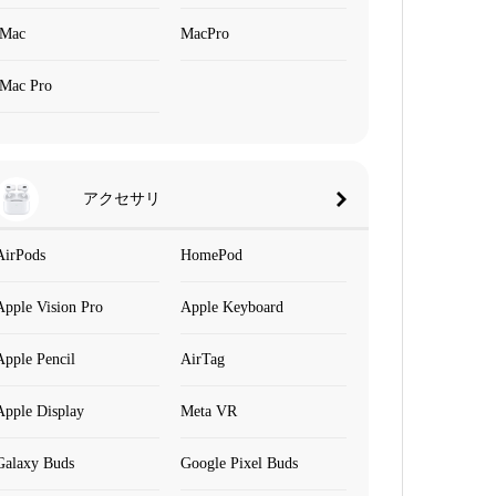
iMac
MacPro
iMac Pro
アクセサリ
AirPods
HomePod
Apple Vision Pro
Apple Keyboard
Apple Pencil
AirTag
Apple Display
Meta VR
Galaxy Buds
Google Pixel Buds